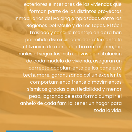
exteriores e interiores de las viviendas que
forman parte de los distintos proyectos
inmobiliarios del Holding emplazados entre las
Regiones Del Maule y de Los Lagos. El fácil
traslado y sencillo montaje en obra han
permitido disminuir considerablemente la
utilización de mano de obra en terreno, los
cuales al seguir los instructivos de instalación
de cada modelo de vivienda, aseguran un
correcto acoplamiento de los paneles y
techumbre, garantizando así un excelente
comportamiento frente a movimientos
sísmicos gracias a su flexibilidad y menor
peso, logrando de esta forma cumplir el
anhelo de cada familia: tener un hogar para
toda la vida.