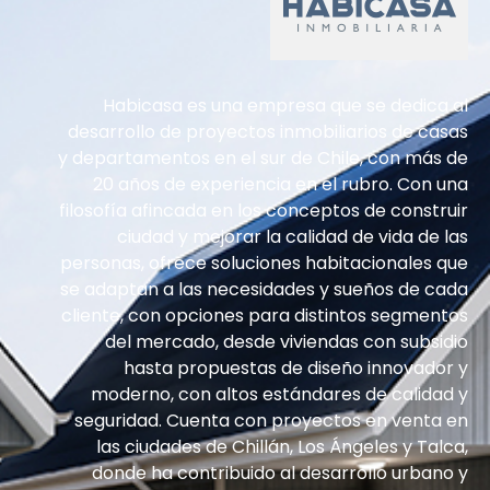
Habicasa es una empresa que se dedica al
desarrollo de proyectos inmobiliarios de casas
y departamentos en el sur de Chile, con más de
20 años de experiencia en el rubro. Con una
filosofía afincada en los conceptos de construir
ciudad y mejorar la calidad de vida de las
personas, ofrece soluciones habitacionales que
se adaptan a las necesidades y sueños de cada
cliente, con opciones para distintos segmentos
del mercado, desde viviendas con subsidio
hasta propuestas de diseño innovador y
moderno, con altos estándares de calidad y
seguridad. Cuenta con proyectos en venta en
las ciudades de Chillán, Los Ángeles y Talca,
donde ha contribuido al desarrollo urbano y