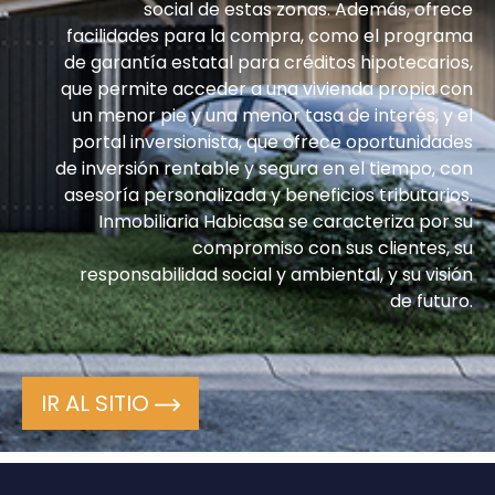
social de estas zonas. Además, ofrece
facilidades para la compra, como el programa
de garantía estatal para créditos hipotecarios,
que permite acceder a una vivienda propia con
un menor pie y una menor tasa de interés, y el
portal inversionista, que ofrece oportunidades
de inversión rentable y segura en el tiempo, con
asesoría personalizada y beneficios tributarios.
Inmobiliaria Habicasa se caracteriza por su
compromiso con sus clientes, su
responsabilidad social y ambiental, y su visión
de futuro.
IR AL SITIO